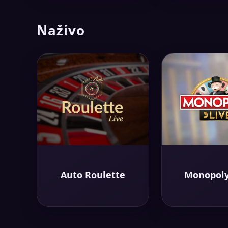
Naživo
Auto Roulette
Monopoly