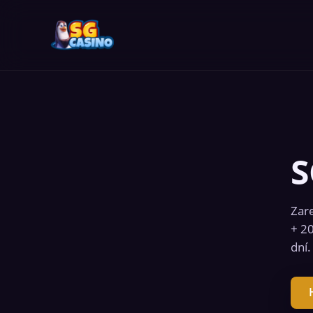
S
Zar
+ 20
dní.