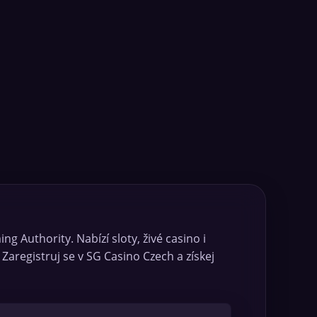
 Authority. Nabízí sloty, živé casino i
aregistruj se v SG Casino Czech a získej