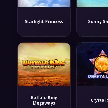
Starlight Princess
Sunny Sh
Buffalo King
Crystal
Megaways