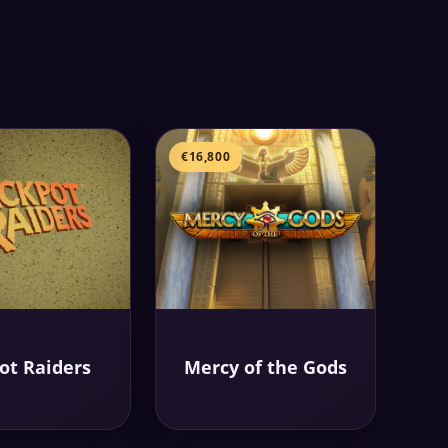
€16,800
ot Raiders
Mercy of the Gods