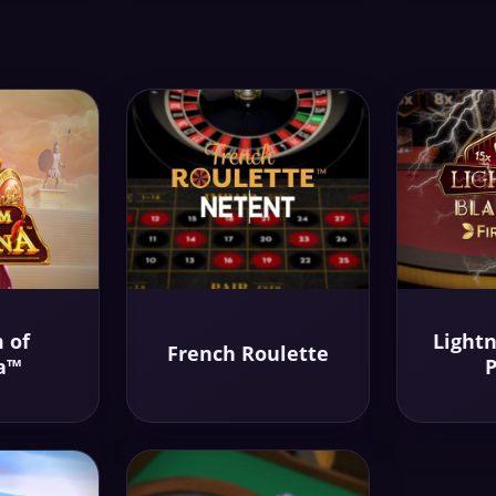
 of
Lightn
French Roulette
a™