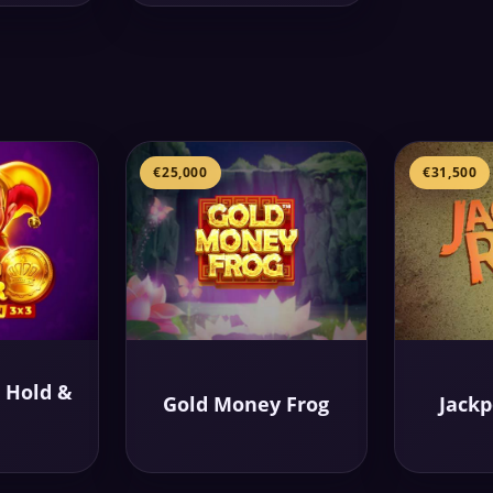
€25,000
€31,500
: Hold &
Gold Money Frog
Jackp