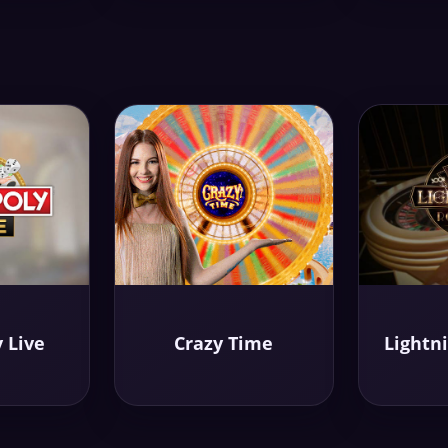
 Live
Crazy Time
Lightn