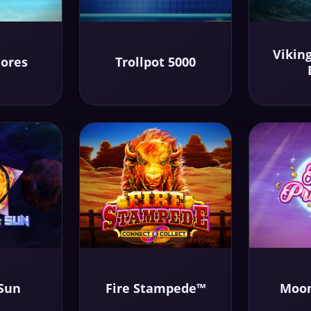
Vikin
ores
Trollpot 5000
 Sun
Fire Stampede™
Moon